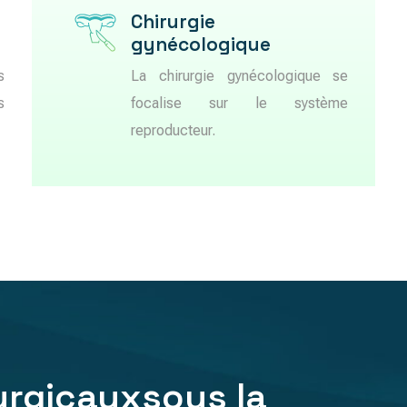
Chirurgie
gynécologique
s
La chirurgie gynécologique se
s
focalise sur le système
reproducteur.
urgicaux
sous la