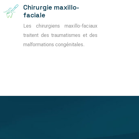
Chirurgie maxillo-
faciale
Les chirurgiens maxillo-faciaux
traitent des traumatismes et des
malformations congénitales.