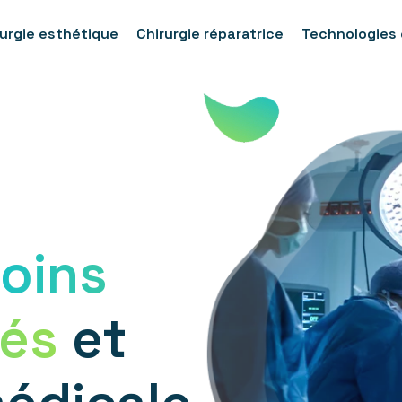
rurgie esthétique
Chirurgie réparatrice
Technologies 
oins
sés
et