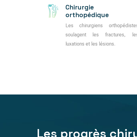
Chirurgie
orthopédique
Les chirurgiens orthopédiste
soulagent les fractures, le
luxations et les lésions.
Les progrès chir