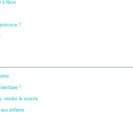
n à Nice
 précoce ?
é
fants
plastique ?
e, rendre le sourire
e aux enfants