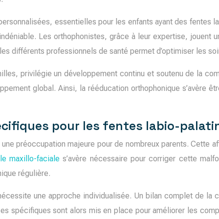
personnalisées, essentielles pour les enfants ayant des fentes la
t indéniable. Les orthophonistes, grâce à leur expertise, jouent 
e les différents professionnels de santé permet d’optimiser les soi
les, privilégie un développement continu et soutenu de la comm
loppement global. Ainsi, la rééducation orthophonique s’avère êtr
ifiques pour les fentes labio-palati
e une préoccupation majeure pour de nombreux parents. Cette aff
le maxillo-faciale
s’avère nécessaire pour corriger cette malfo
ique régulière.
nécessite une approche individualisée. Un bilan complet de la c
ces spécifiques sont alors mis en place pour améliorer les compé