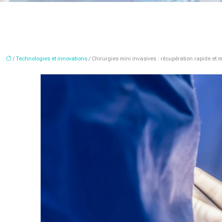
/
Technologies et innovations
/ Chirurgies mini invasives : récupération rapide et 