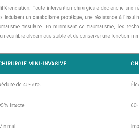
ifférenciation. Toute intervention chirurgicale déclenche une
s induisent un catabolisme protéique, une résistance à l’insuli
umatisme tissulaire. En minimisant ce traumatisme, les techn
 un équilibre glycémique stable et de conserver une fonction im
CHIRURGIE MINI-INVASIVE
CH
Réduite de 40-60%
Éle
95% intacte
60-
Minimal
Imp