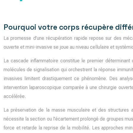
Pourquoi votre corps récupère diff
La promesse d’une récupération rapide repose sur des mécan
ouverte et mini-invasive se joue au niveau cellulaire et systém
La cascade inflammatoire constitue le premier déterminant d
molécules de signalisation qui orchestrent la réponse immunitai
invasives limitent drastiquement ce phénomène. Des analy
intervention laparoscopique comparée à une chirurgie ouverte
accélérée.
La préservation de la masse musculaire et des structures a
nécessite la section ou l’écartement prolongé de groupes musc
force et retarde la reprise de la mobilité. Les approches mini