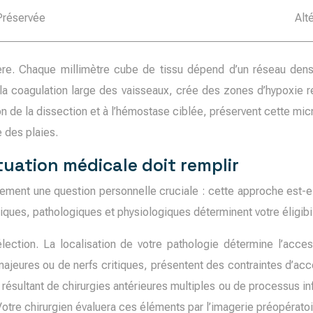
Préservée
Alt
lière. Chaque millimètre cube de tissu dépend d’un réseau den
 la coagulation large des vaisseaux, crée des zones d’hypoxie rel
 de la dissection et à l’hémostase ciblée, préservent cette micr
 des plaies.
ituation médicale doit remplir
ent une question personnelle cruciale : cette approche est-ell
iques, pathologiques et physiologiques déterminent votre éligibil
lection. La localisation de votre pathologie détermine l’acce
jeures ou de nerfs critiques, présentent des contraintes d’accè
ésultant de chirurgies antérieures multiples ou de processus in
re chirurgien évaluera ces éléments par l’imagerie préopératoire