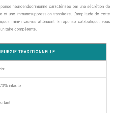
 réponse neuroendocrinienne caractérisée par une sécrétion de
ne et une immunosuppression transitoire. L’amplitude de cette
iques mini-invasives atténuent la réponse catabolique, vous
munitaire compétente.
IRURGIE TRADITIONNELLE
vée
70% intacte
ortant