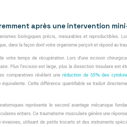
éremment après une intervention mini
ismes biologiques précis, mesurables et reproductibles. Loin 
ique, dans la façon dont votre organisme perçoit et répond au tra
e votre temps de récupération. Lors d’une incision chirurgical
re. Plus l’incision est large, plus la dissection tissulaire est 
ses comparatives révèlent une
réduction de 55% des cytokine
 équivalente. Cette différence quantifiable se traduit directe
natomiques représente le second avantage mécanique fondament
ulaires entiers. Ce traumatisme musculaire génère une réponse ca
-invasives, utilisant de petits trocarts et des instruments spéci