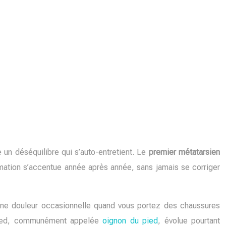
un déséquilibre qui s’auto-entretient. Le
premier métatarsien
ormation s’accentue année après année, sans jamais se corriger
e une douleur occasionnelle quand vous portez des chaussures
u pied, communément appelée
oignon du pied
, évolue pourtant