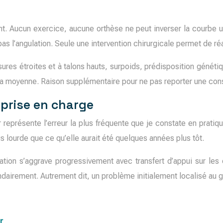
t. Aucun exercice, aucune orthèse ne peut inverser la courbe u
as l’angulation. Seule une intervention chirurgicale permet de réa
ssures étroites et à talons hauts, surpoids, prédisposition génét
 la moyenne. Raison supplémentaire pour ne pas reporter une cons
 prise en charge
 représente l’erreur la plus fréquente que je constate en pratiq
us lourde que ce qu’elle aurait été quelques années plus tôt.
ation s’aggrave progressivement avec transfert d’appui sur le
irement. Autrement dit, un problème initialement localisé au gros 
r