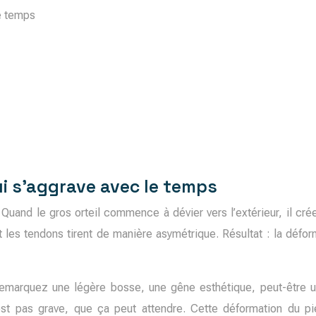
le temps
ui s’aggrave avec le temps
nd le gros orteil commence à dévier vers l’extérieur, il crée 
et les tendons tirent de manière asymétrique. Résultat : la déf
us remarquez une légère bosse, une gêne esthétique, peut-êtr
n’est pas grave, que ça peut attendre. Cette déformation d