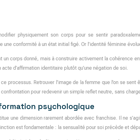
odifier physiquement son corps pour se sentir paradoxaleme
 une conformité à un état initial figé. Or l’identité féminine évolu
nt un corps donné, mais à construire activement la cohérence ent
acte d’affirmation identitaire plutôt qu’une négation de soi.
 ce processus. Retrouver l’image de la femme que l’on se sent êt
 confrontation pour redevenir un simple reflet neutre, sans charg
sformation psychologique
onstitue une dimension rarement abordée avec franchise. Il ne s’a
tinction est fondamentale : la sensualité pour soi précède et dépa