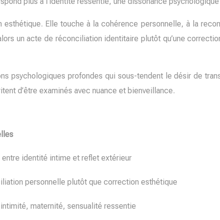
spond plus à l’identité ressentie, une dissonance psychologique s
 esthétique. Elle touche à la cohérence personnelle, à la reco
alors un acte de réconciliation identitaire plutôt qu’une correction
s psychologiques profondes qui sous-tendent le désir de trans
tent d’être examinés avec nuance et bienveillance.
lles
tre identité intime et reflet extérieur
iliation personnelle plutôt que correction esthétique
ntimité, maternité, sensualité ressentie