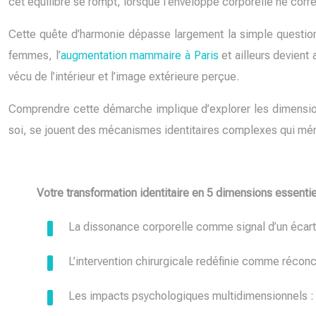
cet équilibre se rompt, lorsque l’enveloppe corporelle ne corre
Cette quête d’harmonie dépasse largement la simple question
femmes, l’
augmentation mammaire à Paris
et ailleurs devient 
vécu de l’intérieur et l’image extérieure perçue.
Comprendre cette démarche implique d’explorer les dimension
soi, se jouent des mécanismes identitaires complexes qui méri
Votre transformation identitaire en 5 dimensions essentie
La dissonance corporelle comme signal d’un écart en
L’intervention chirurgicale redéfinie comme réconc
Les impacts psychologiques multidimensionnels : i